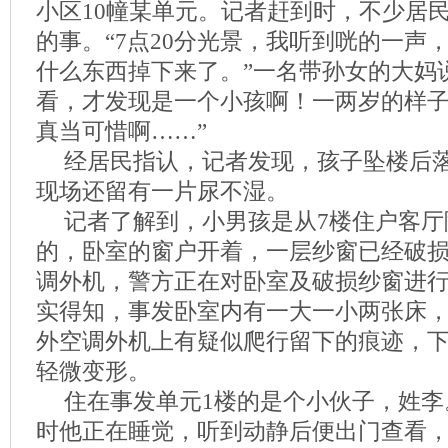
小区10幢某单元。记者赶到时，不少居
的事。“7点20分光景，我听到咣的一声
什么东西掉下来了。”一名带孙女的大妈
看，才发现是一个小孩啊！一两岁的样
真当可惜啊……”
经居民指认，记者发现，孩子坠楼后
现场还留有一片尿不湿。
记者了解到，小男孩是从7楼住户客厅
的，卧室的窗户开着，一层纱窗已经破
调外机，警方正在对卧室及破损纱窗进
实得知，事发卧室内有一大一小两张床
外空调外机上有疑似爬行留下的痕迹，下
轻微变形。
住在事发单元1楼的是个小伙子，姓李
时他正在睡觉，听到动静后便出门查看