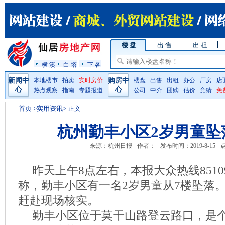
楼 盘
出 售
出 租
横 溪
白 塔
下 各
新闻中
本地楼市
拍卖
实时房价
购房中
楼盘
出售
出租
办公
厂房
店
心
心
热点观察
指南
专题报道
公司
中介
团购
估价
竞猜
免
首页
>实用资讯> 正文
杭州勤丰小区2岁男童坠
来源：杭州日报
作者：
发布时间：2019-8-15
昨天上午8点左右，本报大众热线8510
称，勤丰小区有一名2岁男童从7楼坠落
赶赴现场核实。
勤丰小区位于莫干山路登云路口，是