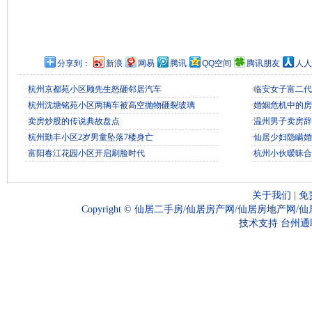
分享到：
新浪
网易
腾讯
QQ空间
腾讯朋友
人人
·
杭州京都苑小区顾先生怒砸邻居汽车
·
临安女子富二代
·
杭州沈塘铭苑小区两辆车被高空抛物砸裂玻璃
·
婚姻危机中的房
·
卖房炒股的传说典故盘点
·
温州男子卖房辞
·
杭州勤丰小区2岁男童坠落7楼身亡
·
仙居少妇隐瞒婚
·
富阳春江花园小区开启刷脸时代
·
杭州小伙暧昧合
关于我们
|
免
Copyright ©
仙居二手房/仙居房产网/仙居房地产网/
技术支持
台州通