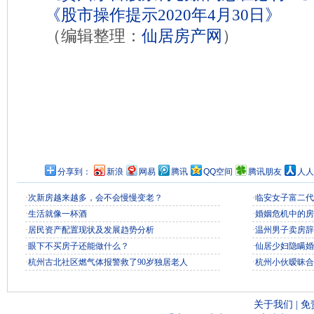
《股市操作提示2020年4月30日》
（编辑整理：
仙居房产网
）
分享到：
新浪
网易
腾讯
QQ空间
腾讯朋友
人人
·
次新房越来越多，会不会慢慢变老？
·
临安女子富二代
·
生活就像一杯酒
·
婚姻危机中的房
·
居民资产配置现状及发展趋势分析
·
温州男子卖房辞
·
眼下不买房子还能做什么？
·
仙居少妇隐瞒婚
·
杭州古北社区燃气体报警救了90岁独居老人
·
杭州小伙暧昧合
关于我们
|
免