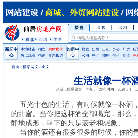
楼 盘
出 售
出 租
横 溪
白 塔
下 各
新闻中
本地楼市
拍卖
实时房价
购房中
楼盘
出售
出租
办公
厂房
店
心
心
热点观察
指南
专题报道
公司
中介
团购
估价
竞猜
免
首页
>精彩网文> 正文
生活就像一杯
来源：巨星跟盘
作者：
发布时间：2020-5-1
点
五光十色的生活，有时候就像一杯酒
的甜蜜。当你把这杯酒全部喝完，那么
静地成形，剩下的只是衰老和想象。
当你的酒还有很多很多的时候，你的