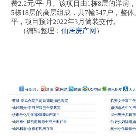
费2.2元/平·月。该项目由1栋8层的洋房
5栋18层的高层组成，共7幢547户，整体户
平，项目预计2022年3月简装交付。
（编辑整理：
仙居房产网
）
分享到：
新浪
网易
腾讯
QQ空间
腾讯朋友
人人
·
蓝城·春风合院目前首期房源已售完
·
临安女子富二代
·
仙居阳光·学府房源已全部售完
·
婚姻危机中的房
·
楼市分化明显都有哪些表现？
·
温州男子卖房辞
·
仙居祥生群贤府房源全部推出在售
·
仙居少妇隐瞒婚
·
仙居和泰·永祥府现房在售
·
杭州小伙暧昧合