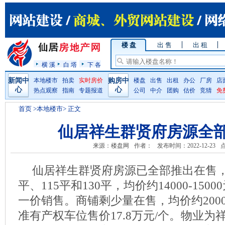
楼 盘
出 售
出 租
横 溪
白 塔
下 各
新闻中
本地楼市
拍卖
实时房价
购房中
楼盘
出售
出租
办公
厂房
店
心
心
热点观察
指南
专题报道
公司
中介
团购
估价
竞猜
免
首页
>本地楼市> 正文
仙居祥生群贤府房源全
来源：楼盘网
作者：
发布时间：2022-12-23
仙居祥生群贤府房源已全部推出在售，
平、115平和130平，均价约14000-150
一价销售。商铺剩少量在售，均价约20000-
准有产权车位售价17.8万元/个。物业