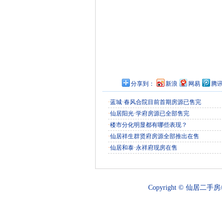
分享到：
新浪
网易
腾
·
蓝城·春风合院目前首期房源已售完
·
仙居阳光·学府房源已全部售完
·
楼市分化明显都有哪些表现？
·
仙居祥生群贤府房源全部推出在售
·
仙居和泰·永祥府现房在售
Copyright ©
仙居二手房