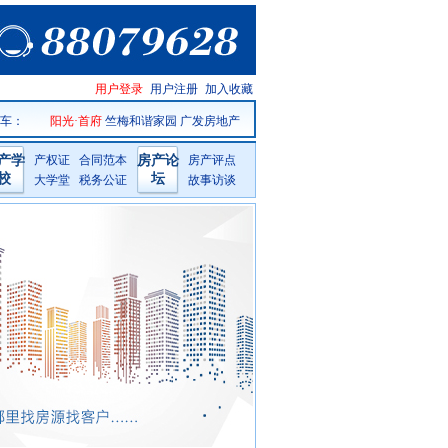
仙居房产
用户登录
用户注册
加入收藏
网手机版
 车
：
阳光·首府
竺梅和谐家园
广发房地产
产学
产权证
合同范本
房产论
房产评点
校
坛
大学堂
税务公证
故事访谈