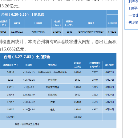
·
利率
13.26亿元。
·
110
·
一套
·
买房
预告:据台州楼盘网统计，本周台州将有6宗地块将进入网拍，总出让面积
16.6882亿元。