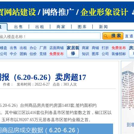
盘
出 售
出 租
商 家
图 库
新 闻
直 通
楼盘
出售
出租
办公
厂房
店面商铺
家居装
商家
商铺
打折
免费发布
房
修
公司
中介
团购
估价
竞猜
免费发布
知识
图库
公司
装修招标
（6.20-6.26）卖房超17
作者：
发布时间：2022-6-27
点击：
303 人次
20-6.26）台州商品房共签约房源1483套,签约面积约
6.77万元。其中椒江区以416套位列各县市区签约套数之首，椒江区以
，玉环市以39207.65万元居各县市区签约金额之首。