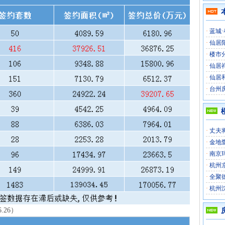
·
蓝城
·
仙居
·
楼市
·
仙居
·
仙居
·
台州
·
丈夫
·
金地
·
南京
·
杭州
·
全聚
·
杭州
.26）