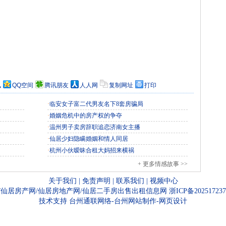
讯
QQ空间
腾讯朋友
人人网
复制网址
打印
·
临安女子富二代男友名下8套房骗局
·
婚姻危机中的房产权的争夺
·
温州男子卖房辞职追恋济南女主播
·
仙居少妇隐瞒婚姻和情人同居
·
杭州小伙暧昧合租大妈招来横祸
+ 更多情感故事 >>
关于我们
|
免责声明
|
联系我们
|
视频中心
/仙居房产网/仙居房地产网/仙居二手房出售出租信息网
浙ICP备20251723
技术支持
台州通联网络-台州网站制作-网页设计