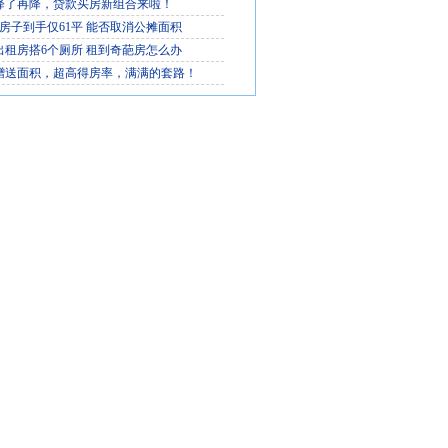
降了再降，贷款买房新组合来啦！
平房子到手仅61平 能否取消公摊面积
出租房搭6个厕所 租到奇葩房怎么办
赠送面积，超高得房率，满满的套路！