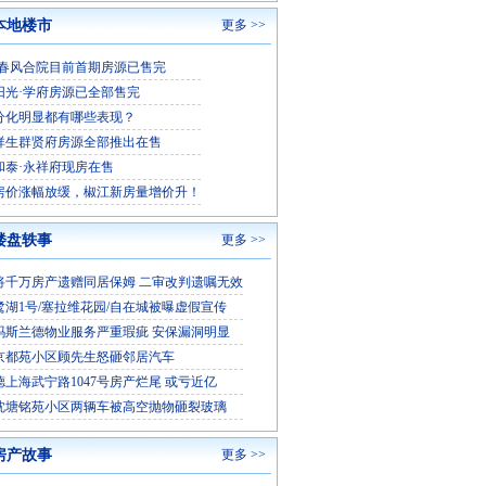
本地楼市
更多 >>
·春风合院目前首期房源已售完
阳光·学府房源已全部售完
分化明显都有哪些表现？
祥生群贤府房源全部推出在售
和泰·永祥府现房在售
房价涨幅放缓，椒江新房量增价升！
楼盘轶事
更多 >>
将千万房产遗赠同居保姆 二审改判遗嘱无效
鹭湖1号/塞拉维花园/自在城被曝虚假宣传
玛斯兰德物业服务严重瑕疵 安保漏洞明显
京都苑小区顾先生怒砸邻居汽车
德上海武宁路1047号房产烂尾 或亏近亿
沈塘铭苑小区两辆车被高空抛物砸裂玻璃
房产故事
更多 >>