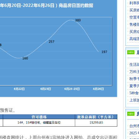
·
利率
·
买房
·
空置
·
售楼
·
买房
·
高端
·
生活
·
万科
·
秋季
·
夏季
·
5种
·
上班
1张预售证。
·
台州
·
202
总结;据台州楼盘网统计，上周台州有1宗地块进入网拍。总成交出让面积