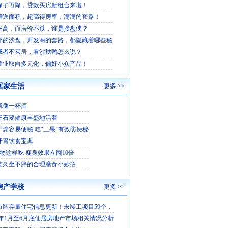
降了再降，贷款买房新组合来啦！
赠送面积，超高得房率，满满的套路！
率高，而房价不跌，谁是接盘侠？
部的沙盘，开发商的套路，都隐藏着哪些秘
或者不买房，看沙秋鸭怎么说？
置业取向多元化，偏好小众产品！
居家生活
更多 >>
就像一杯酒
王石要健康丰盛地活着
干燥容易便秘 吃“三果”有效防便秘
开胃饮食宝典
食物这样吃 瘦身效果立翻10倍
族久坐不胖的合理膳食小妙招
房产学校
更多 >>
市区存量住宅信息更新！未竣工项目59个，
5 年1月至6月底仙居房地产市场相关情况分析