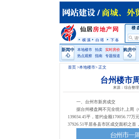
楼 
横 溪
白 塔
下 各
新闻中
本地楼市
拍卖
实时房价
购房中
心
心
热点观察
指南
专题报道
首页
>本地楼市> 正文
台州楼市周报
来源：综合整理
一、台州市新房成交
据台州楼盘网不完全统计,上周（6.
139034.45平，签约金额17005
37926.51平居各县市区成交面积之首