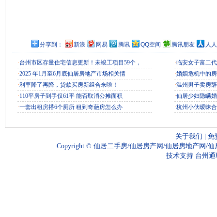
分享到：
新浪
网易
腾讯
QQ空间
腾讯朋友
人人
·
台州市区存量住宅信息更新！未竣工项目59个，
·
临安女子富二代
·
2025 年1月至6月底仙居房地产市场相关情
·
婚姻危机中的房
·
利率降了再降，贷款买房新组合来啦！
·
温州男子卖房辞
·
110平房子到手仅61平 能否取消公摊面积
·
仙居少妇隐瞒婚
·
一套出租房搭6个厕所 租到奇葩房怎么办
·
杭州小伙暧昧合
关于我们
|
免
Copyright ©
仙居二手房/仙居房产网/仙居房地产网/
技术支持
台州通