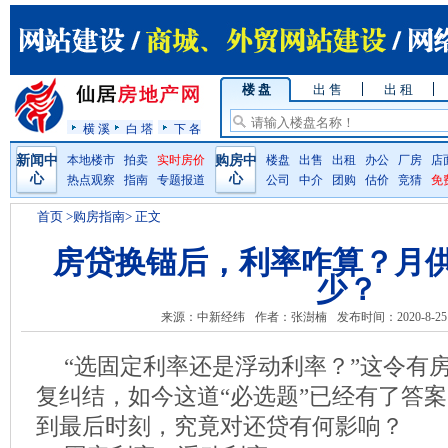
楼 盘
出 售
出 租
横 溪
白 塔
下 各
新闻中
本地楼市
拍卖
实时房价
购房中
楼盘
出售
出租
办公
厂房
店
心
心
热点观察
指南
专题报道
公司
中介
团购
估价
竞猜
免
首页
>购房指南> 正文
房贷换锚后，利率咋算？月
少？
来源：中新经纬
作者：张澍楠
发布时间：2020-8-25
“选固定利率还是浮动利率？”这令有
复纠结，如今这道“必选题”已经有了答案
到最后时刻，究竟对还贷有何影响？