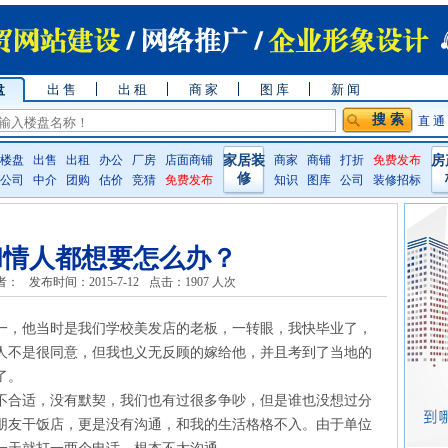
盘
出 售
出 租
商 家
图 库
新 闻
直 通
楼盘
出售
出租
办公
厂房
店面商铺
家居装
商家
商铺
打折
免费发布
房
修
公司
中介
团购
估价
竞猜
免费发布
知识
图库
公司
装修招标
和情人都想要怎么办？
者：
发布时间：2015-7-12
点击：
1907 人次
一，他当时是我们学校美发店的老板，一转眼，我快毕业了，
人不是很同意，但我也义无反顾的嫁给他，并且考到了当地的
了。
不合适，没有默契，我们也有过很多争吵，但是谁也没想过分
朋友干饭店，更是没有沟通，和我的生活格格不入。由于单位