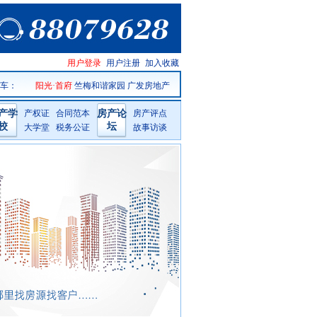
仙居房产
用户登录
用户注册
加入收藏
网手机版
 车
：
阳光·首府
竺梅和谐家园
广发房地产
产学
产权证
合同范本
房产论
房产评点
校
坛
大学堂
税务公证
故事访谈