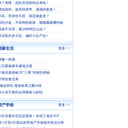
降了再降，贷款买房新组合来啦！
赠送面积，超高得房率，满满的套路！
率高，而房价不跌，谁是接盘侠？
部的沙盘，开发商的套路，都隐藏着哪些秘
或者不买房，看沙秋鸭怎么说？
置业取向多元化，偏好小众产品！
居家生活
更多 >>
就像一杯酒
王石要健康丰盛地活着
干燥容易便秘 吃“三果”有效防便秘
开胃饮食宝典
食物这样吃 瘦身效果立翻10倍
族久坐不胖的合理膳食小妙招
房产学校
更多 >>
市区存量住宅信息更新！未竣工项目59个，
5 年1月至6月底仙居房地产市场相关情况分析