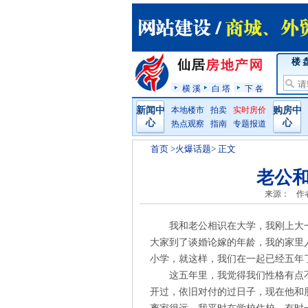
楼 
横 溪
白 塔
下 各
新闻中
本地楼市
拍卖
实时房价
购房中
心
心
热点观察
指南
专题报道
首页
>火爆话题> 正文
老公
来源：
作
我和老公相识在大学，我刚上大
大家到了谈婚论嫁的年龄，我的家里
小学，就这样，我们在一起已经五年
这五年里，我觉得我们性格有点
开过，依旧对付的过日子，现在他和