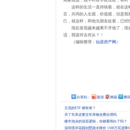
离家很远，我平时在学校住校，有时
这样的生活一直持续着，就在这
言，共同的人生观，价值观，但是我
己，就这样，和他当朋友处着，已经
现在发现越来越离不开他了，现
适，我该何去何从？！
（编辑整理：
仙居房产网
）
分享到：
新浪
网易
腾
·
主流的ETF 都有谁？
·
买了车库还要交车库物业费合理吗
·
楼市泡沫的深层逻辑，你都看明白了吗？
·
深圳璞岸花园别墅跳水降价 1500万买进降6