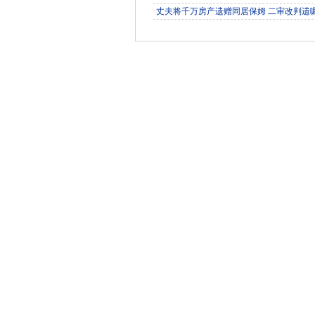
·
丈夫将千万房产遗赠同居保姆 二审改判遗