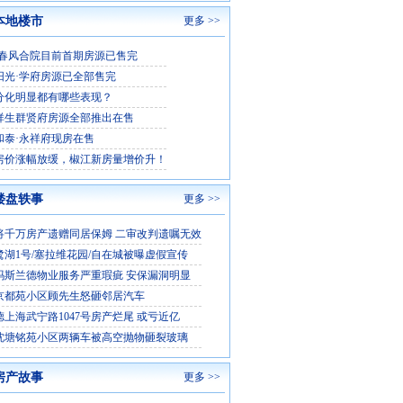
本地楼市
更多 >>
·春风合院目前首期房源已售完
阳光·学府房源已全部售完
分化明显都有哪些表现？
祥生群贤府房源全部推出在售
和泰·永祥府现房在售
房价涨幅放缓，椒江新房量增价升！
楼盘轶事
更多 >>
将千万房产遗赠同居保姆 二审改判遗嘱无效
鹭湖1号/塞拉维花园/自在城被曝虚假宣传
玛斯兰德物业服务严重瑕疵 安保漏洞明显
京都苑小区顾先生怒砸邻居汽车
德上海武宁路1047号房产烂尾 或亏近亿
沈塘铭苑小区两辆车被高空抛物砸裂玻璃
房产故事
更多 >>