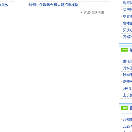
·
利率
嘱无效
·
杭州小伙暧昧合租大妈招来横祸
·
买房
+ 更多情感故事 >>
·
空置
·
售楼
·
买房
·
高端
·
生活
·
万科
·
秋季
·
夏季
·
5种
·
上班
·
台州
·
202