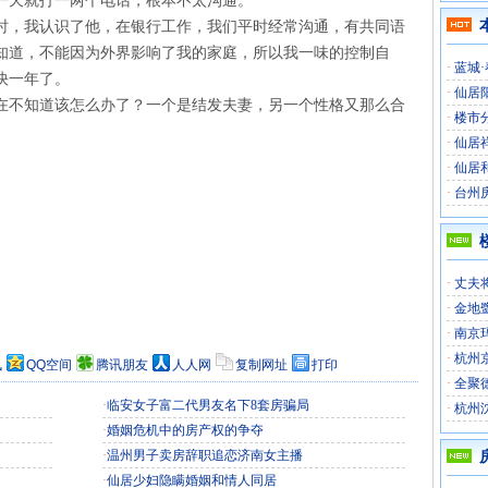
一天就打一两个电话，根本不太沟通。
时，我认识了他，在银行工作，我们平时经常沟通，有共同语
知道，不能因为外界影响了我的家庭，所以我一味的控制自
·
蓝城
快一年了。
·
仙居
在不知道该怎么办了？一个是结发夫妻，另一个性格又那么合
·
楼市
·
仙居
·
仙居
·
台州
·
丈夫
·
金地
·
南京
·
杭州
讯
QQ空间
腾讯朋友
人人网
复制网址
打印
·
全聚
·
临安女子富二代男友名下8套房骗局
·
杭州
·
婚姻危机中的房产权的争夺
·
温州男子卖房辞职追恋济南女主播
·
仙居少妇隐瞒婚姻和情人同居